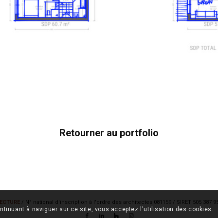
Retourner au portfolio
ECTURE
/ N° national d'inscription à l'ordre des architectes 081159 / SIRET 505 387 
ntinuant à naviguer sur ce site, vous acceptez l'utilisation des cookies.