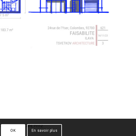
951 000 54 / Code APE 7111Z
OK
En savoir plus