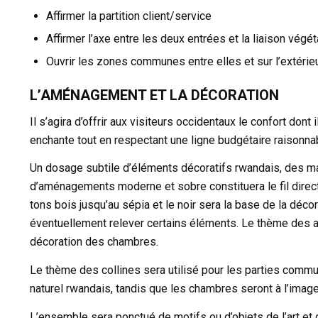
Affirmer la partition client/service
Affirmer l’axe entre les deux entrées et la liaison végét
Ouvrir les zones communes entre elles et sur l’extérie
L’AMÉNAGEMENT ET LA DÉCORATION
Il s’agira d’offrir aux visiteurs occidentaux le confort dont
enchante tout en respectant une ligne budgétaire raisonna
Un dosage subtile d’éléments décoratifs rwandais, des mat
d’aménagements moderne et sobre constituera le fil directe
tons bois jusqu’au sépia et le noir sera la base de la déc
éventuellement relever certains éléments. Le thème des ani
décoration des chambres.
Le thème des collines sera utilisé pour les parties commu
naturel rwandais, tandis que les chambres seront à l’imag
L’ensemble sera ponctué de motifs ou d’objets de l’art et d