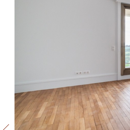
Appartement Hugo
à
Neuilly-sur-